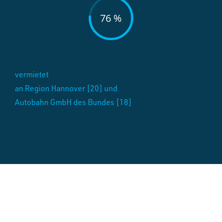
76 %
vermietet
an Region Hannover [20] und
Autobahn GmbH des Bundes [18]